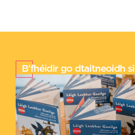
B’fhéidir go dtaitneoidh sia