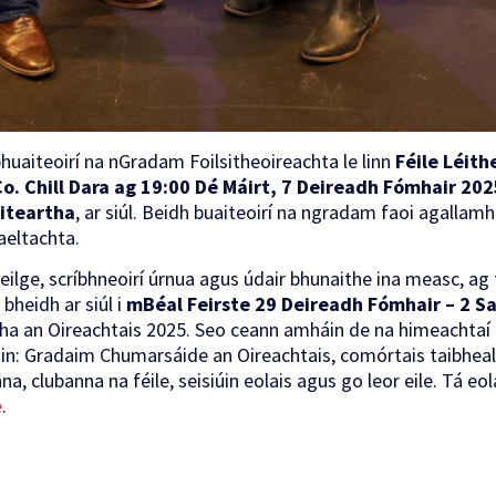
bhuaiteoirí na nGradam Foilsitheoireachta le linn
Féile Léithe
o. Chill Dara ag 19:00 Dé Máirt, 7 Deireadh Fómhair 202
Liteartha
, ar siúl. Beidh buaiteoirí na ngradam faoi agallamh
aeltachta.
eilge, scríbhneoirí úrnua agus údair bhunaithe ina measc, ag fá
 bheidh ar siúl i
mBéal Feirste 29 Deireadh Fómhair – 2 
a an Oireachtais 2025. Seo ceann amháin de na himeachtaí a
sin: Gradaim Chumarsáide an Oireachtais, comórtais taibheala
a, clubanna na féile, seisiúin eolais agus go leor eile. Tá eol
e
.