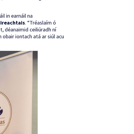
il in earnáil na
ireachtais
. “Tréaslaím ó
t, déanaimid ceiliúradh ní
n obair iontach atá ar siúl acu