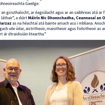
ríbhneoireachta Gaeilge.
r an gcruthaíocht, ar éagsúlacht agus ar an saibhreas atá ar fá
láthair”, a dúirt
Máirín Nic Dhonnchadha, Ceannasaí an O
Barzaz
as na héachtaí atá bainte amach acu i mbliana. Anoch
ach uile údar, aistritheoir, maisitheoir agus foilsitheoir as a
t ár dtraidisiúin liteartha.”