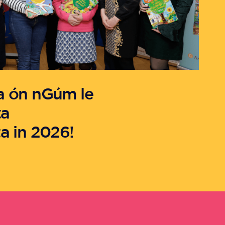
a ón nGúm le
ta
a in 2026!