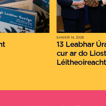
EANÁIR 14, 2026
nt
13 Leabhar Úr
cur ar do Lios
Léitheoireacht