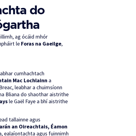
achta do
ógartha
illimh, ag ócáid mhór
hpháirt le
Foras na Gaeilge
,
leabhar cumhachtach
ntain Mac Lochlainn
a
 Breac, leabhar a chuimsíonn
a Bliana do shaothar aistrithe
Pays
le Gaël Faye a bhí aistrithe
read tallainne agus
arán an Oireachtais, Éamon
a, ealaíontachta agus fuinnimh