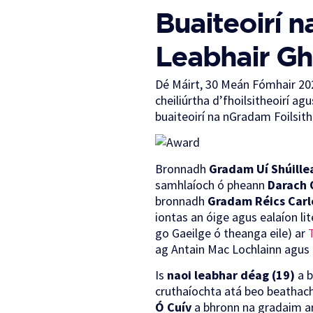
Buaiteoirí 
Leabhair Gh
Dé Máirt, 30 Meán Fómhair 202
cheiliúrtha d’fhoilsitheoirí ag
buaiteoirí na nGradam Foilsit
Bronnadh
Gradam Uí Shúille
samhlaíoch ó pheann
Darach 
bronnadh
Gradam Réics Carl
iontas an óige agus ealaíon l
go Gaeilge ó theanga eile) ar
ag Antain Mac Lochlainn agus 
Is
naoi leabhar déag (19)
a b
cruthaíochta atá beo beathach 
Ó Cuív
a bhronn na gradaim ar