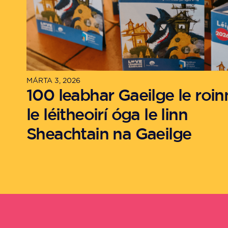
MÁRTA 3, 2026
100 leabhar Gaeilge le roin
le léitheoirí óga le linn
Sheachtain na Gaeilge