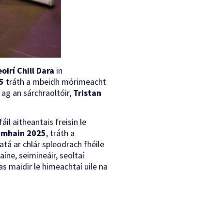
oirí Chill Dara
in
5
tráth a mbeidh mórimeacht
 ag an sárchraoltóir,
Tristan
il aitheantais freisin le
Samhain 2025
, tráth a
tá ar chlár spleodrach fhéile
íne, seimineáir, seoltaí
as maidir le himeachtaí uile na