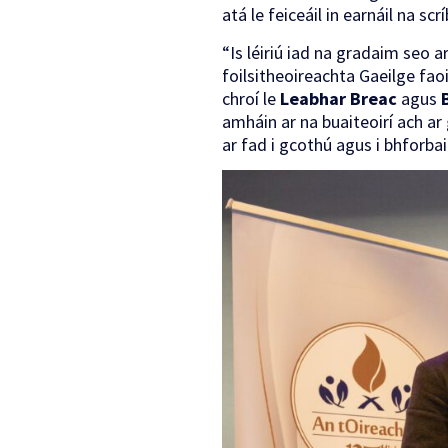
atá le feiceáil in earnáil na sc
“Is léiriú iad na gradaim seo a
foilsitheoireachta Gaeilge faoi 
chroí le
Leabhar Breac
agus
amháin ar na buaiteoirí ach ar g
ar fad i gcothú agus i bhforbair