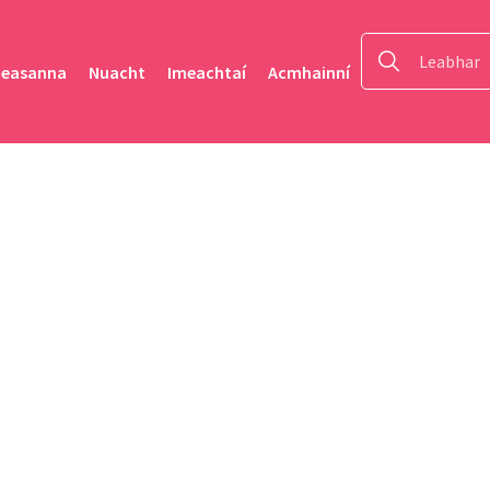
heasanna
Nuacht
Imeachtaí
Acmhainní