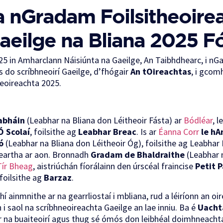
na nGradam Foilsitheoire
aeilge na Bliana 2025 F
5 in Amharclann Náisiúnta na Gaeilge, An Taibhdhearc, i nGa
us do scríbhneoirí Gaeilge, d’fhógair
An tOireachtas
, i gcom
heoireachta 2025.
abháin
(Leabhar na Bliana don Léitheoir Fásta) ar
Bódléar
, 
Ó Scolaí
, foilsithe ag
Leabhar Breac
. Is ar
Éanna Corr
le hA
ó
(Leabhar na Bliana don Léitheoir Óg), foilsithe ag Leabhar
iteartha ar aon. Bronnadh
Gradam de Bhaldraithe
(Leabhar n
Tír Bheag
, aistriúchán fíorálainn den úrscéal fraincise
Petit 
foilsithe ag
Barzaz
.
hí ainmnithe ar na gearrliostaí i mbliana, rud a léiríonn an oi
i saol na scríbhneoireachta Gaeilge an lae inniu. Ba é
Uacht
 na buaiteoirí agus thug sé ómós don leibhéal doimhneacht