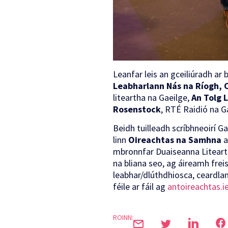
Leanfar leis an gceiliúradh ar 
Leabharlann Nás na Ríogh, C
liteartha na Gaeilge,
An Tolg 
Rosenstock
, RTÉ Raidió na G
Beidh tuilleadh scríbhneoirí Ga
linn
Oireachtas na Samhna
a
mbronnfar Duaiseanna Litearth
na bliana seo, ag áireamh frei
leabhar/dlúthdhiosca, ceardlann
féile ar fáil ag
antoireachtas.i
ROINN: