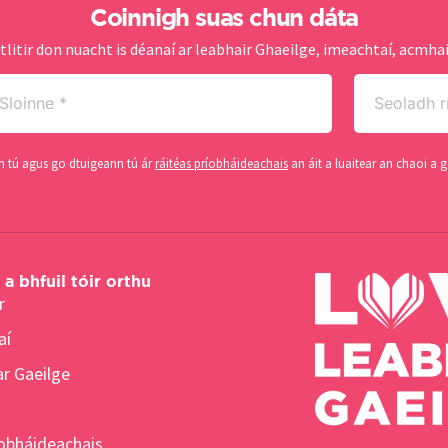
Coinnigh suas chun dáta
tlitir don nuacht is déanaí ar leabhair Ghaeilge, imeachtaí, acmhai
oinne
Seoladh
ríomhphoist
quired)
(Required)
gh tú agus go dtuigeann tú ár
ráitéas príobháideachais
an áit a luaitear an chaoi a g
a bhfuil tóir orthu
r
aí
r Gaeilge
íobháideachais