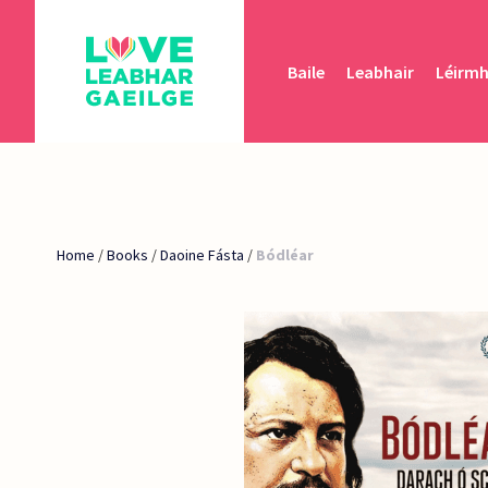
Baile
Leabhair
Léirm
Home
/
Books
/
Daoine Fásta
/
Bódléar