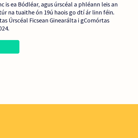
nc is ea Bódléar, agus úrscéal a phléann leis an
úr na tuaithe ón 19ú haois go dtí ár linn féin.
tas Úrscéal Ficsean Ginearálta i gComórtas
024.
S