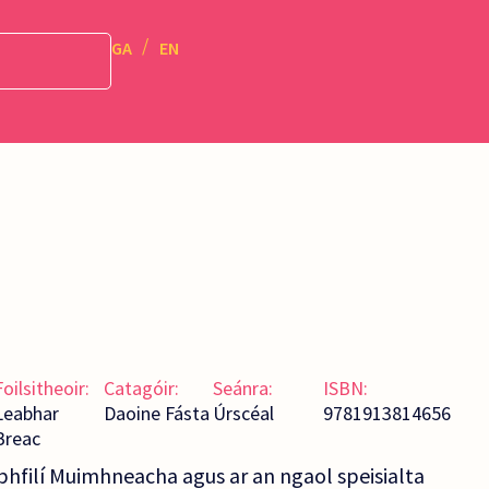
GA
EN
Foilsitheoir:
Catagóir:
Seánra:
ISBN:
Leabhar
Daoine Fásta
Úrscéal
9781913814656
Breac
bhfilí Muimhneacha agus ar an ngaol speisialta