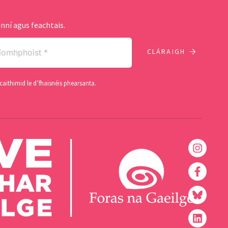
nní agus feachtais.
caithimid le d’fhaisnéis phearsanta.