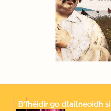
B’fhéidir go dtaitneoidh sia