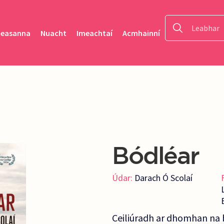
heasanna
Nuacht
Imeachtaí
Acmhainní
Bódléar
Údar:
Darach Ó Scolaí
Ceiliúradh ar dhomhan na 