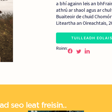
a bhí againn leis an bhFrai
athrú ar shaol agus ar chult
Buaiteoir de chuid Chomór
Liteartha an Oireachtais, 2
TUILLEADH EOLAI
Roinn:
d seo leat freisin..