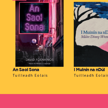
An Saol Sona
I Muinín na nDúl
Tuilleadh Eolais
Tuilleadh Eolai