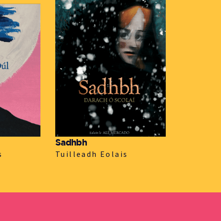
Sadhbh
s
Tuilleadh Eolais