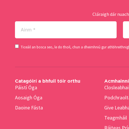
Cláraigh dár nuach
Ainm
Sl
(Required)
(Re
Consent
Ticeáil an bosca seo, le do thoil, chun a dheimhniú gur athbhreithni
(Required)
Catagóirí a bhfuil tóir orthu
Acmhainní 
Páistí Óga
Closleabhai
Aosaigh Óga
Podchraolt
Daoine Fásta
Give Leabha
Teagmháil
Ráiteas Pr