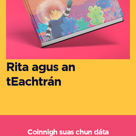
Rita agus an
tEachtrán
Coinnigh suas chun dáta