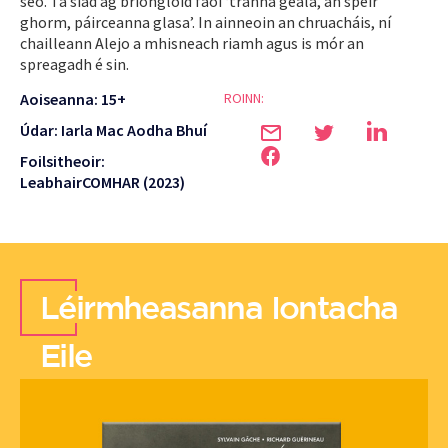
seo. Tá siad ag brionglóid faoi ‘tránna geala, an spéir
ghorm, páirceanna glasa’. In ainneoin an chruacháis, ní
chailleann Alejo a mhisneach riamh agus is mór an
spreagadh é sin.
Aoiseanna: 15+
ROINN:
Údar: Iarla Mac Aodha Bhuí
Foilsitheoir:
LeabhairCOMHAR (2023)
Léirmheasanna Iontacha
Eile