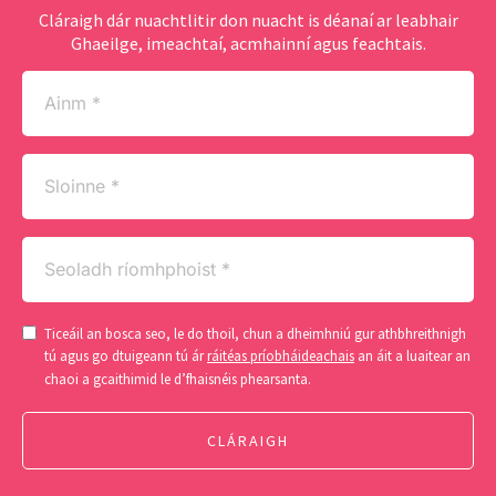
Cláraigh dár nuachtlitir don nuacht is déanaí ar leabhair
Ghaeilge, imeachtaí, acmhainní agus feachtais.
Ainm
(Required)
Sloinne
(Required)
Seoladh
ríomhphoist
(Required)
Consent
Ticeáil an bosca seo, le do thoil, chun a dheimhniú gur athbhreithnigh
(Required)
tú agus go dtuigeann tú ár
ráitéas príobháideachais
an áit a luaitear an
chaoi a gcaithimid le d’fhaisnéis phearsanta.