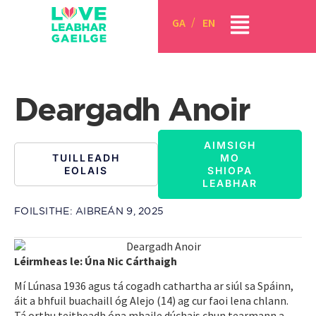
GA
EN
Deargadh Anoir
AIMSIGH
TUILLEADH
MO
EOLAIS
SHIOPA
LEABHAR
FOILSITHE:
AIBREÁN 9, 2025
Léirmheas le: Úna Nic Cárthaigh
Mí Lúnasa 1936 agus tá cogadh cathartha ar siúl sa Spáinn,
áit a bhfuil buachaill óg Alejo (14) ag cur faoi lena chlann.
Tá orthu teitheadh óna mbaile dúchais chun tearmann a