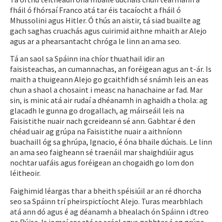
fháil ó fhórsaí Franco atá tar éis tacaíocht a fháil ó
Mhussolini agus Hitler. Ó thús an aistir, tá siad buailte ag
gach saghas cruachás agus cuirimid aithne mhaith ar Alejo
agus ar a phearsantacht chróga le linn an ama seo.
Tá an saol sa Spáinn ina chíor thuathail idir an
faisisteachas, an cumannachas, an foréigean agus an t-ár. Is
maith a thuigeann Alejo go gcaithfidh sé snámh leis an eas
chun a shaol a chosaint i measc na hanachaine ar fad. Mar
sin, is minic atá air rudaí a dhéanamh in aghaidh a thola: ag
glacadh le gunna go drogallach, ag máirseáil leis na
Faisistithe nuair nach gcreideann sé ann. Gabhtar é den
chéad uair ag grúpa na Faisistithe nuair a aithníonn
buachaill óg sa ghrúpa, Ignacio, é óna bhaile dúchais. Le linn
an ama seo faigheann sé traenáil mar shaighdiúir agus
nochtar uafáis agus foréigean an chogaidh go lom don
léitheoir.
Faighimid léargas thar a bheith spéisiúil ar an ré dhorcha
seo sa Spáinn trí pheirspictíocht Alejo. Turas mearbhlach
atá ann dó agus é ag déanamh a bhealach ón Spáinn i dtreo
na Rúise. Is iomaí cor atá sa scéal agus gabhtar é ag grúpa