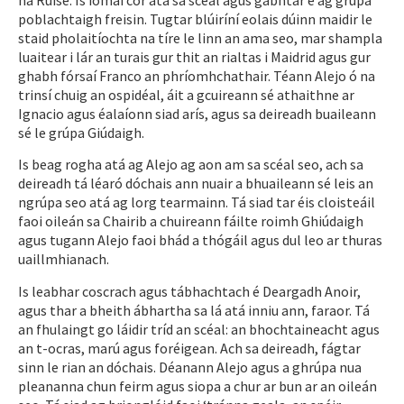
poblachtaigh freisin. Tugtar blúiríní eolais dúinn maidir le
staid pholaitíochta na tíre le linn an ama seo, mar shampla
luaitear i lár an turais gur thit an rialtas i Maidrid agus gur
ghabh fórsaí Franco an phríomhchathair. Téann Alejo ó na
trinsí chuig an ospidéal, áit a gcuireann sé athaithne ar
Ignacio agus éalaíonn siad arís, agus sa deireadh buaileann
sé le grúpa Giúdaigh.
Is beag rogha atá ag Alejo ag aon am sa scéal seo, ach sa
deireadh tá léaró dóchais ann nuair a bhuaileann sé leis an
ngrúpa seo atá ag lorg tearmainn. Tá siad tar éis cloisteáil
faoi oileán sa Chairib a chuireann fáilte roimh Ghiúdaigh
agus tugann Alejo faoi bhád a thógáil agus dul leo ar thuras
uaillmhianach.
Is leabhar coscrach agus tábhachtach é Deargadh Anoir,
agus thar a bheith ábhartha sa lá atá inniu ann, faraor. Tá
an fhulaingt go láidir tríd an scéal: an bhochtaineacht agus
an t-ocras, marú agus foréigean. Ach sa deireadh, fágtar
sinn le rian an dóchais. Déanann Alejo agus a ghrúpa nua
pleananna chun feirm agus siopa a chur ar bun ar an oileán