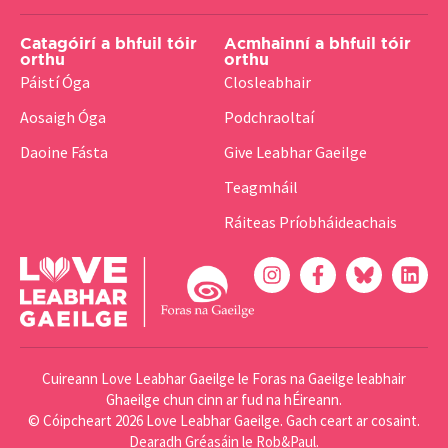
Catagóirí a bhfuil tóir
Acmhainní a bhfuil tóir
orthu
orthu
Páistí Óga
Closleabhair
Aosaigh Óga
Podchraoltaí
Daoine Fásta
Give Leabhar Gaeilge
Teagmháil
Ráiteas Príobháideachais
Cuireann Love Leabhar Gaeilge le Foras na Gaeilge leabhair
Ghaeilge chun cinn ar fud na hÉireann.
© Cóipcheart 2026 Love Leabhar Gaeilge. Gach ceart ar cosaint.
Dearadh Gréasáin
le Rob&Paul.