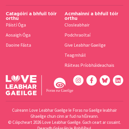
Catagóirí a bhfuil tóir
Acmhainní a bhfuil tóir
orthu
orthu
Páistí Óga
Closleabhair
Aosaigh Óga
Podchraoltaí
Daoine Fásta
Give Leabhar Gaeilge
Teagmháil
Ráiteas Príobháideachais
Cuireann Love Leabhar Gaeilge le Foras na Gaeilge leabhair
Ghaeilge chun cinn ar fud na hÉireann.
© Cóipcheart 2026 Love Leabhar Gaeilge. Gach ceart ar cosaint.
Dearadh Gréasáin
le Rob&Paul.