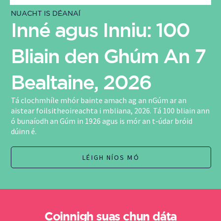
NUACHT IS DÉANAÍ
Inné agus Inniu: 100
Bliain den Ghúm An 7
Bealtaine, 2026
Tá clochmhíle mhór bainte amach ag an nGúm ar an
aistear foilsitheoireachta i mbliana, 2026. Tá 100 bliain ann
ó bunaíodh an Gúm in 1926 agus is mór an t-údar bróid
dúinn é.
LÉIGH NÍOS MÓ
Coinnigh suas chun dáta