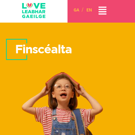
GA
EN
Finscéalta