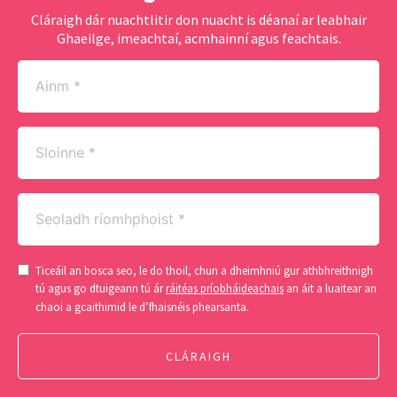
Cláraigh dár nuachtlitir don nuacht is déanaí ar leabhair
Ghaeilge, imeachtaí, acmhainní agus feachtais.
Ainm
(Required)
Sloinne
(Required)
Seoladh
ríomhphoist
(Required)
Consent
Ticeáil an bosca seo, le do thoil, chun a dheimhniú gur athbhreithnigh
(Required)
tú agus go dtuigeann tú ár
ráitéas príobháideachais
an áit a luaitear an
chaoi a gcaithimid le d’fhaisnéis phearsanta.