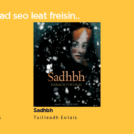
d seo leat freisin..
Sadhbh
s
Tuilleadh Eolais