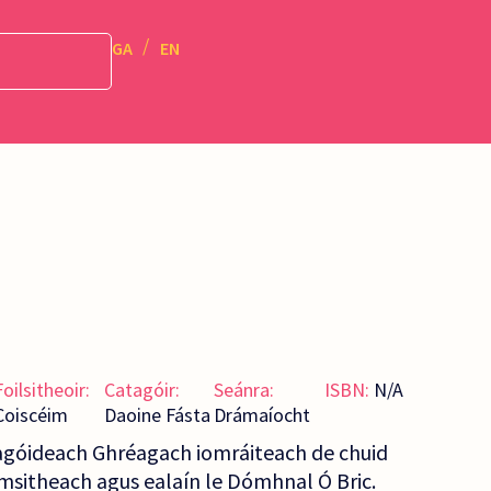
GA
EN
Foilsitheoir:
Catagóir:
Seánra:
ISBN:
N/A
Coiscéim
Daoine Fásta
Drámaíocht
ragóideach Ghréagach iomráiteach de chuid
imsitheach agus ealaín le Dómhnal Ó Bric.