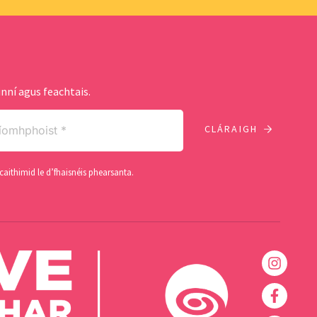
nní agus feachtais.
caithimid le d’fhaisnéis phearsanta.