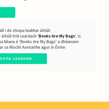
S
áil i do shiopa leabhar áitiúil.
áitiúil tríd cuardach ‘
Books Are My Bags
’. Is
na bliana é ‘Books Are My Bags’ a dhéanann
har sa Ríocht Aontaithe agus in Éirinn
HIOPA LEABHAR