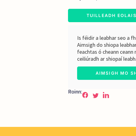
TUILLEADH EOLAI
Is féidir a leabhar seo a fh
Aimsigh do shiopa leabhar 
feachtas ó cheann ceann 
ceiliúradh ar shiopaí leab
AIMSIGH MO S
Roinn: