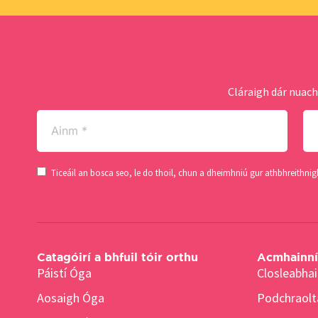
Cláraigh dár nuach
Ainm
Sl
(Required)
(Re
Consent
Ticeáil an bosca seo, le do thoil, chun a dheimhniú gur athbhreithni
(Required)
Catagóirí a bhfuil tóir orthu
Acmhainní 
Páistí Óga
Closleabhai
Aosaigh Óga
Podchraolt