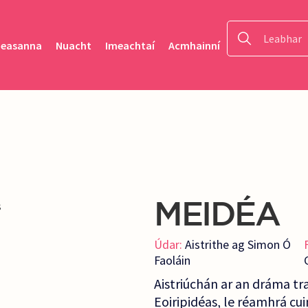
heasanna
Nuacht
Imeachtaí
Acmhainní
MEIDÉA
Údar:
Aistrithe ag Simon Ó
Faoláin
Aistriúchán ar an dráma t
Eoiripidéas, le réamhrá cu