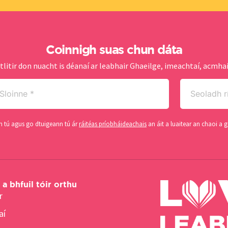
Coinnigh suas chun dáta
tlitir don nuacht is déanaí ar leabhair Ghaeilge, imeachtaí, acmhai
oinne
Seoladh
ríomhphoist
quired)
(Required)
gh tú agus go dtuigeann tú ár
ráitéas príobháideachais
an áit a luaitear an chaoi a g
a bhfuil tóir orthu
r
aí