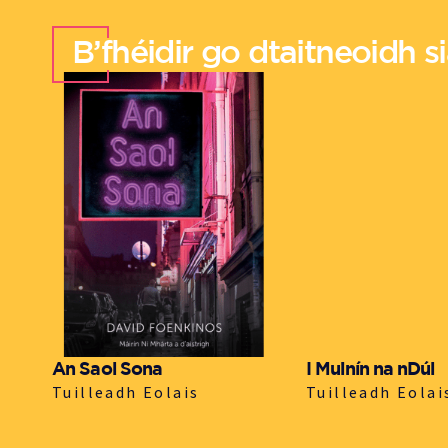
B’fhéidir go dtaitneoidh sia
An Saol Sona
I Muinín na nDúl
Tuilleadh Eolais
Tuilleadh Eolai