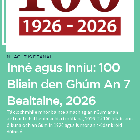
NUACHT IS DÉANAÍ
Inné agus Inniu: 100
Bliain den Ghúm An 7
Bealtaine, 2026
Tá clochmhíle mhór bainte amach ag an nGúm ar an
aistear foilsitheoireachta i mbliana, 2026. Tá 100 bliain ann
ó bunaíodh an Gúm in 1926 agus is mór an t-údar bróid
dúinn é.