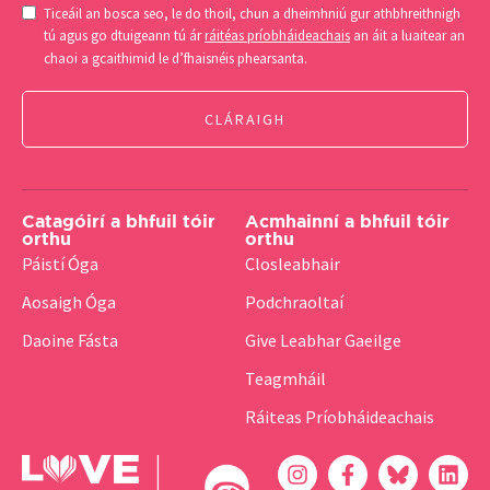
Consent
Ticeáil an bosca seo, le do thoil, chun a dheimhniú gur athbhreithnigh
(Required)
tú agus go dtuigeann tú ár
ráitéas príobháideachais
an áit a luaitear an
chaoi a gcaithimid le d’fhaisnéis phearsanta.
Catagóirí a bhfuil tóir
Acmhainní a bhfuil tóir
orthu
orthu
Páistí Óga
Closleabhair
Aosaigh Óga
Podchraoltaí
Daoine Fásta
Give Leabhar Gaeilge
Teagmháil
Ráiteas Príobháideachais