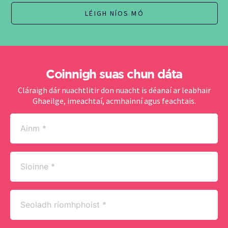
LÉIGH NÍOS MÓ
Coinnigh suas chun dáta
Cláraigh dár nuachtlitir don nuacht is déanaí ar leabhair
Ghaeilge, imeachtaí, acmhainní agus feachtais.
Ainm
(Required)
Sloinne
(Required)
Seoladh
ríomhphoist
(Required)