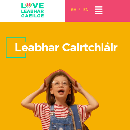
GA
EN
Leabhar Cairtchláir