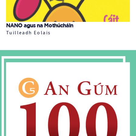
NANO agus na Mothúcháin
Tuilleadh Eolais