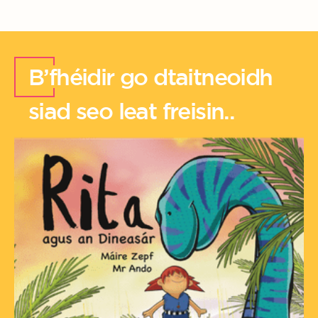
B’fhéidir go dtaitneoidh
siad seo leat freisin..