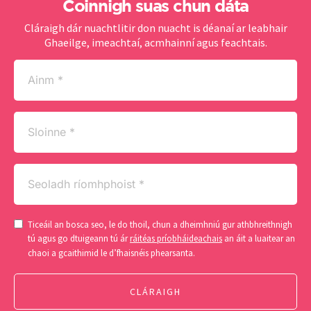
Coinnigh suas chun dáta
Cláraigh dár nuachtlitir don nuacht is déanaí ar leabhair
Ghaeilge, imeachtaí, acmhainní agus feachtais.
Ainm
(Required)
Sloinne
(Required)
Seoladh
ríomhphoist
(Required)
Consent
Ticeáil an bosca seo, le do thoil, chun a dheimhniú gur athbhreithnigh
(Required)
tú agus go dtuigeann tú ár
ráitéas príobháideachais
an áit a luaitear an
chaoi a gcaithimid le d’fhaisnéis phearsanta.