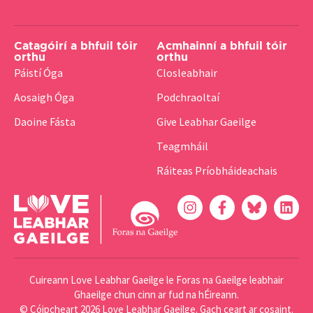
Catagóirí a bhfuil tóir
Acmhainní a bhfuil tóir
orthu
orthu
Páistí Óga
Closleabhair
Aosaigh Óga
Podchraoltaí
Daoine Fásta
Give Leabhar Gaeilge
Teagmháil
Ráiteas Príobháideachais
Cuireann Love Leabhar Gaeilge le Foras na Gaeilge leabhair
Ghaeilge chun cinn ar fud na hÉireann.
© Cóipcheart 2026 Love Leabhar Gaeilge. Gach ceart ar cosaint.