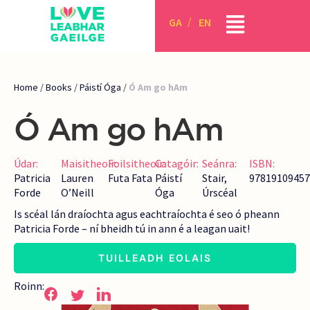
GA
EN
Home
/
Books
/
Páistí Óga
/
Ó Am go hAm
Ó Am go hAm
Údar:
Maisitheoir:
Foilsitheoir:
Catagóir:
Seánra:
ISBN:
Patricia
Lauren
Futa Fata
Páistí
Stair
,
97819109457
Forde
O’Neill
Óga
Úrscéal
Is scéal lán draíochta agus eachtraíochta é seo ó pheann
Patricia Forde – ní bheidh tú in ann é a leagan uait!
TUILLEADH EOLAIS
Roinn: