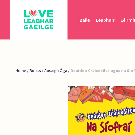
Baile
Leabhair
Léirm
Home
/
Books
/
Aosaigh Óga
/
Deaideo Craiceáilte agus na Síof