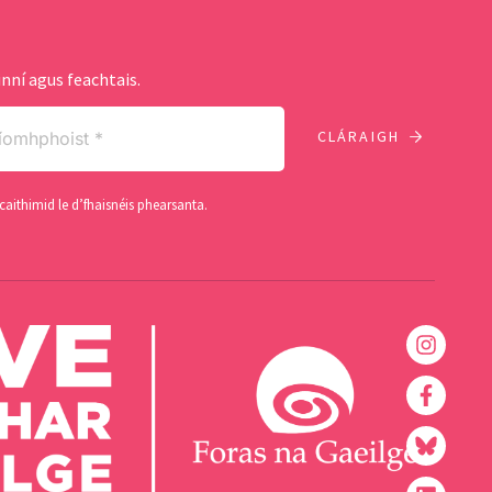
nní agus feachtais.
caithimid le d’fhaisnéis phearsanta.