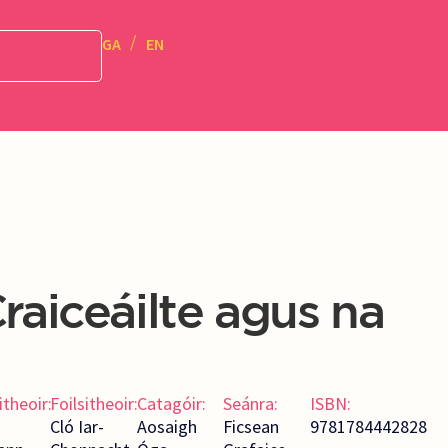
GA
EN
raiceáilte agus na
itheoir:
Foilsitheoir:
Catagóir:
Seánra:
ISBN:
n
Cló Iar-
Aosaigh
Ficsean
9781784442828