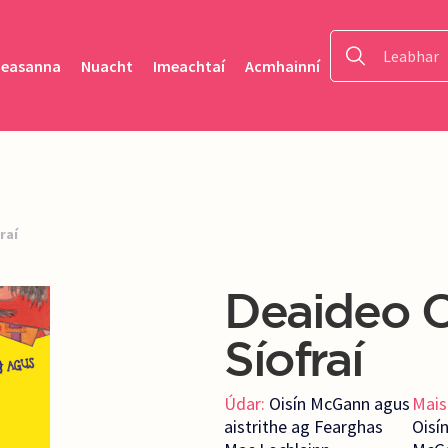
heasanna
Nuacht
Imeachtaí
Acmhainní
raí
Deaideo C
Síofraí
Údar:
Oisín McGann agus
Mais
aistrithe ag Fearghas
Oisí