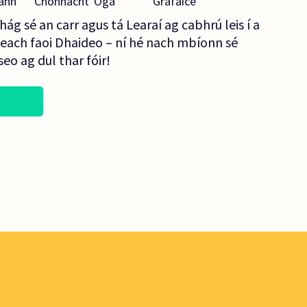
ann
Chonnacht
Óga
Grafaice
hág sé an carr agus tá Learaí ag cabhrú leis í a
steach faoi Dhaideo – ní hé nach mbíonn sé
seo ag dul thar fóir!
S