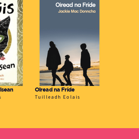
Misean
Oiread na Fríde
s
Tuilleadh Eolais