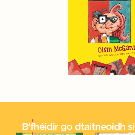
B’fhéidir go dtaitneoidh sia