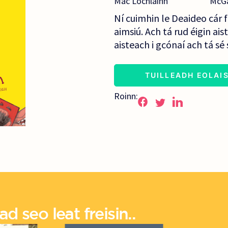
Mac Lochlainn
McG
Ní cuimhin le Deaideo cár f
aimsiú. Ach tá rud éigin ai
aisteach i gcónaí ach tá sé 
TUILLEADH EOLAI
Roinn:
d seo leat freisin..