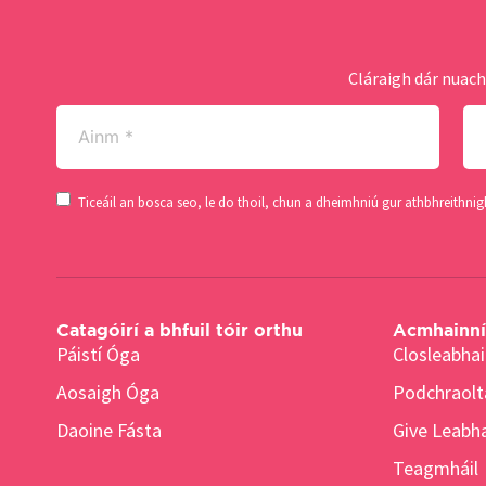
Cláraigh dár nuach
Ainm
Sl
(Required)
(Re
Consent
Ticeáil an bosca seo, le do thoil, chun a dheimhniú gur athbhreithni
(Required)
Catagóirí a bhfuil tóir orthu
Acmhainní 
Páistí Óga
Closleabhai
Aosaigh Óga
Podchraolt
Daoine Fásta
Give Leabha
Teagmháil