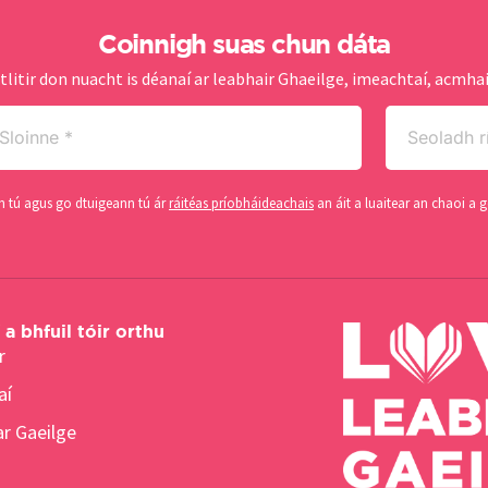
Coinnigh suas chun dáta
tlitir don nuacht is déanaí ar leabhair Ghaeilge, imeachtaí, acmhai
oinne
Seoladh
ríomhphoist
quired)
(Required)
gh tú agus go dtuigeann tú ár
ráitéas príobháideachais
an áit a luaitear an chaoi a g
a bhfuil tóir orthu
r
aí
r Gaeilge